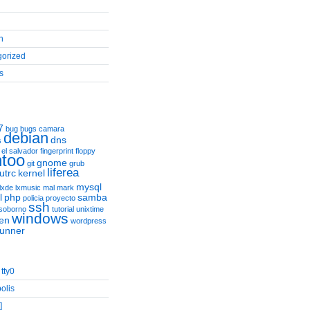
n
gorized
s
7
bug
bugs
camara
debian
dns
s
el salvador
fingerprint
floppy
too
gnome
git
grub
liferea
utrc
kernel
mysql
lxde
lxmusic
mal
mark
l
php
samba
policia
proyecto
ssh
soborno
tutorial
unixtime
windows
en
wordpress
runner
tty0
olis
]