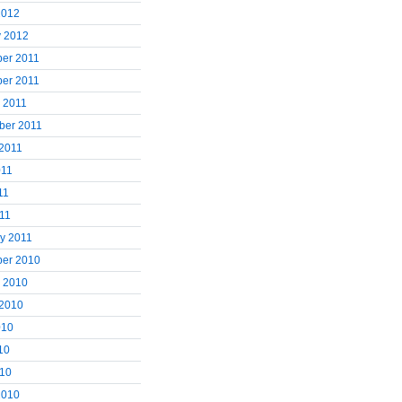
2012
y 2012
er 2011
er 2011
 2011
ber 2011
 2011
011
11
011
y 2011
er 2010
r 2010
 2010
010
10
010
2010