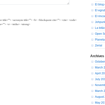
El blog 
El egru
El rinc
bbr title=""> <acronym title=""> <b> <blockquote cite=""> <cite> <code>
Johpun
te=""> <s> <strike> <strong>
La bitá
Open So
Planeta
Zerial
Archives
Octobe
March 
April 2
July 20
Novemb
March 
August
May 20