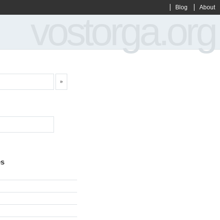
Blog
About
vostorga.org
es
g