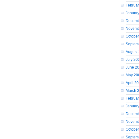
Februa
Januar
Decemb
Novemb
Octobe
Septem
August
July 20
June 2
May 20
April 2
March 
Februa
Januar
Decemb
Novemb
Octobe
Septem