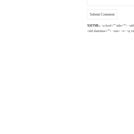
XHTML:
<a href="" title=""> <a
<del datetime=""> <em> <i> <q ci