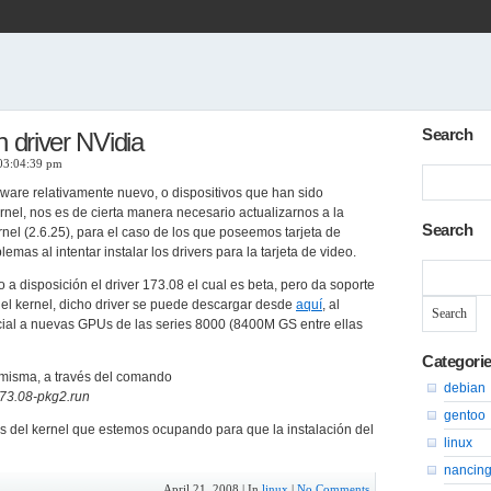
Search
n driver NVidia
 03:04:39 pm
are relativamente nuevo, o dispositivos que han sido
el, nos es de cierta manera necesario actualizarnos a la
Search
rnel (2.6.25), para el caso de los que poseemos tarjeta de
mas al intentar instalar los drivers para la tarjeta de video.
Search
for:
 a disposición el driver 173.08 el cual es beta, pero da soporte
 del kernel, dicho driver se puede descargar desde
aquí
, al
cial a nuevas GPUs de las series 8000 (8400M GS entre ellas
Categori
 misma, a través del comando
debian
73.08-pkg2.run
gentoo
s del kernel que estemos ocupando para que la instalación del
linux
nancin
April 21, 2008 | In
linux
|
No Comments