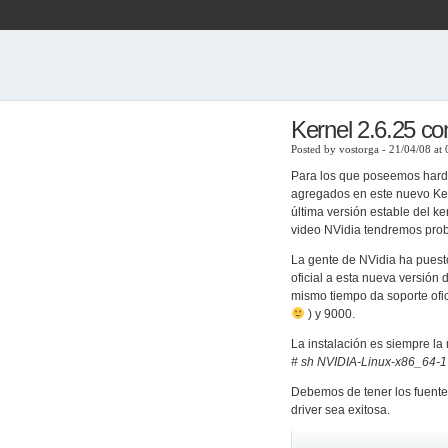
Kernel 2.6.25 co
Posted by vostorga - 21/04/08 at
Para los que poseemos hardw
agregados en este nuevo Kern
última versión estable del ke
video NVidia tendremos proble
La gente de NVidia ha puesto
oficial a esta nueva versión
mismo tiempo da soporte ofi
) y 9000.
La instalación es siempre la
# sh NVIDIA-Linux-x86_64-1
Debemos de tener los fuente
driver sea exitosa.