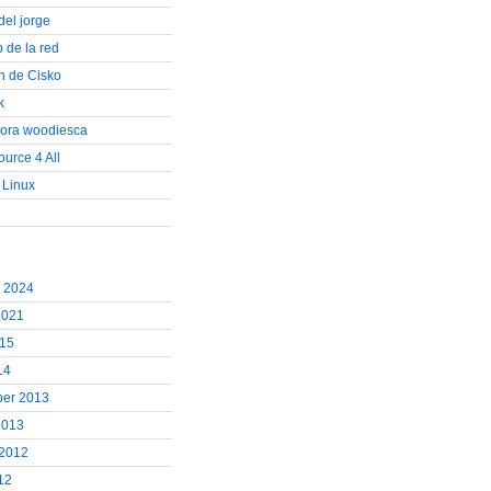
del jorge
b de la red
on de Cisko
k
cora woodiesca
urce 4 All
 Linux
r 2024
2021
015
14
er 2013
2013
 2012
12