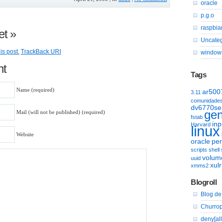
oracle
p.g.o
raspbia
et
»
Uncate
is post.
TrackBack
URI
window
nt
Tags
Name (required)
ar500
3.11
comunidade
dv6770se
gen
Mail (will not be published) (required)
fstab
inp
Harvard
linux
Website
oracle
per
scripts
shell
volum
uuid
xul
xmms2
Blogroll
Blog de 
Churrop
deny[all