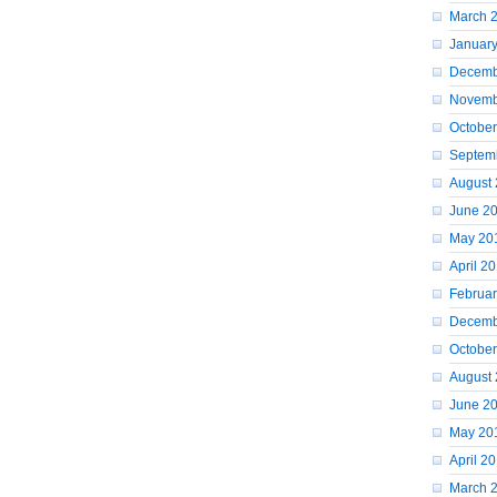
March 
Januar
Decemb
Novemb
October
Septem
August
June 2
May 20
April 2
Februar
Decemb
Octobe
August
June 2
May 20
April 2
March 