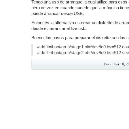
Tengo una usb de arranque la cual utilizo para eso
pero de vez en cuando sucede que la máquina tien
puede arrancar desde USB.
Entonces la alternativa es crear un diskette de arr
desde él, arrancar el live usb.
Bueno, los pasos para preparar el diskette son los s
# dd if=/boot/grub/stage1 of=/dev/fd0 bs=512 co
# dd if=/boot/grub/stage2 of=/dev/fd0 bs=512 se
December 10, 20