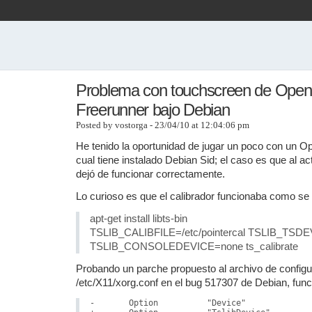
Problema con touchscreen de Ope
Freerunner bajo Debian
Posted by vostorga - 23/04/10 at 12:04:06 pm
He tenido la oportunidad de jugar un poco con un O
cual tiene instalado Debian Sid; el caso es que al ac
dejó de funcionar correctamente.
Lo curioso es que el calibrador funcionaba como se
apt-get install libts-bin
TSLIB_CALIBFILE=/etc/pointercal TSLIB_TSDEV
TSLIB_CONSOLEDEVICE=none ts_calibrate
Probando un parche propuesto al archivo de configu
/etc/X11/xorg.conf en el bug 517307 de Debian, fun
-	Option		"Device"		"/dev/input/event1"
