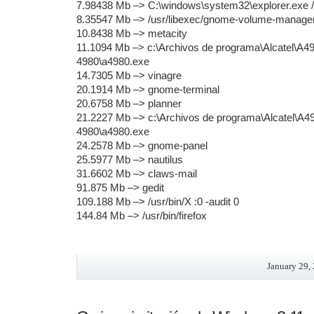
7.98438 Mb –> C:\windows\system32\explorer.exe 
8.35547 Mb –> /usr/libexec/gnome-volume-manage
10.8438 Mb –> metacity
11.1094 Mb –> c:\Archivos de programa\Alcatel\A49
4980\a4980.exe
14.7305 Mb –> vinagre
20.1914 Mb –> gnome-terminal
20.6758 Mb –> planner
21.2227 Mb –> c:\Archivos de programa\Alcatel\A49
4980\a4980.exe
24.2578 Mb –> gnome-panel
25.5977 Mb –> nautilus
31.6602 Mb –> claws-mail
91.875 Mb –> gedit
109.188 Mb –> /usr/bin/X :0 -audit 0
144.84 Mb –> /usr/bin/firefox
January 29, 