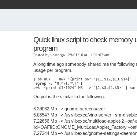
Quick linux script to check memory 
program
Posted by vostorga - 29/01/10 at 11:01:02 am
A long time ago somebody shared me the following 
usage per program.
$ ps aux  | awk '{print $6" "$11,$12,$13,$14}' |
 egrep -v "0.*\[.*\]" | 
awk '{print $1/1024" MB --> "$2,$3,$4,$5}' | sor
Output is the similar to the following:
….
6.39062 Mb –> gnome-screensaver
6.85547 Mb –> /usr/libexec/vino-server –sm-disable
7.22656 Mb –> /usr/libexec/multiload-applet-2 –oaf-a
iid=OAFIID:GNOME_MultiLoadApplet_Factory –oaf-
7.27344 Mb –> /usr/libexec/gnome-settings-daemo