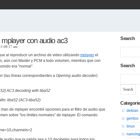
Search
 mplayer con audio ac3
 11:08:17 am
e al reproducir un archivo de video utilizando
mplayer
el
o, aún con Master y PCM a todo volumen, mientras que con
Search
sonido era “normal”.
yer (las líneas correspondientes a
Opening audio decoder
)
Search
for:
a52] AC3 decoding with liba52
afm: liba52 (AC3-liba52)
Categori
 man de mplayer encontré opciones para el filtro de audio que
debian
umen sobre “los límites normales” de mplayer. El comando
gentoo
linux
lume=10,channels=2
nancin
 de audio que la salida sea a 10 decibeles para todos los