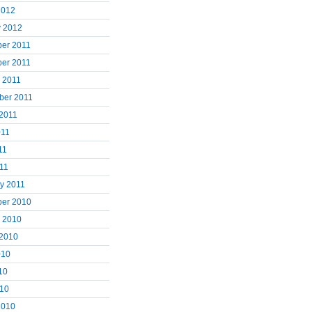
2012
y 2012
er 2011
er 2011
 2011
ber 2011
 2011
011
11
011
y 2011
er 2010
r 2010
 2010
010
10
010
2010