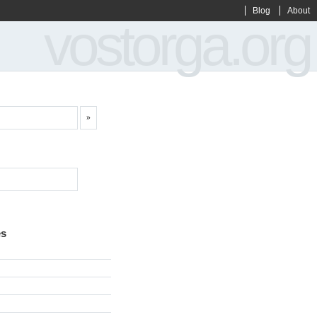
Blog
About
vostorga.org
es
g