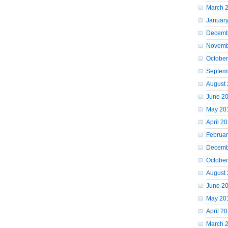
March 
Januar
Decemb
Novemb
October
Septem
August
June 2
May 20
April 2
Februar
Decemb
Octobe
August
June 2
May 20
April 2
March 