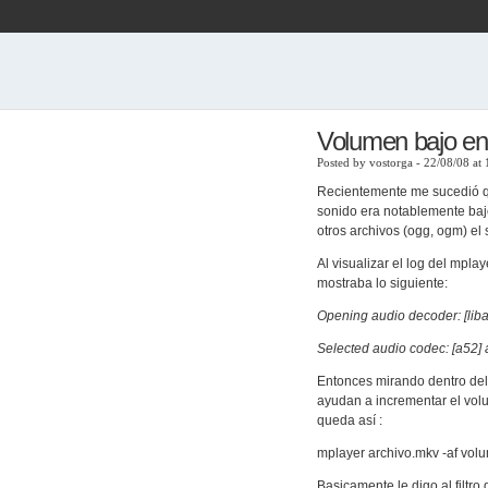
Volumen bajo en
Posted by vostorga - 22/08/08 at
Recientemente me sucedió qu
sonido era notablemente baj
otros archivos (ogg, ogm) el 
Al visualizar el log del mpla
mostraba lo siguiente:
Opening audio decoder: [lib
Selected audio codec: [a52] 
Entonces mirando dentro del
ayudan a incrementar el vol
queda así :
mplayer archivo.mkv -af vo
Basicamente le digo al filtro