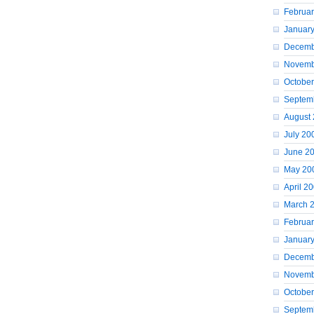
Februa
Januar
Decemb
Novemb
Octobe
Septem
August
July 20
June 2
May 20
April 2
March 
Februa
Januar
Decemb
Novemb
Octobe
Septem