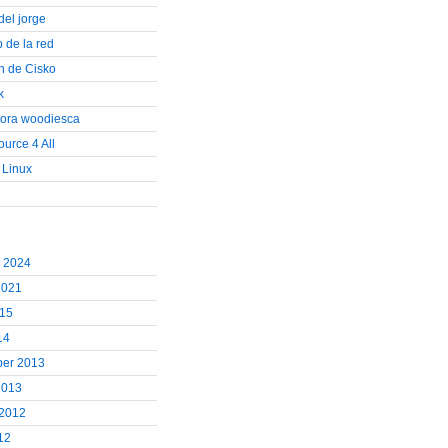
del jorge
b de la red
on de Cisko
k
cora woodiesca
urce 4 All
 Linux
r 2024
2021
015
14
er 2013
2013
 2012
12