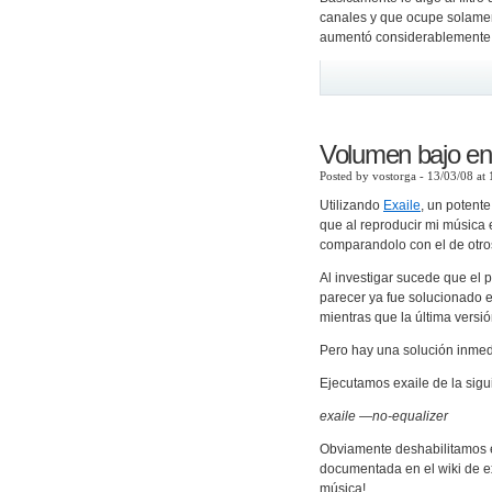
canales y que ocupe solament
aumentó considerablemente 
Volumen bajo en 
Posted by vostorga - 13/03/08 at
Utilizando
Exaile
, un potent
que al reproducir mi música
comparandolo con el de otro
Al investigar sucede que el
parecer ya fue solucionado e
mientras que la última versió
Pero hay una solución inmedi
Ejecutamos exaile de la sig
exaile —no-equalizer
Obviamente deshabilitamos el
documentada en el wiki de e
música!