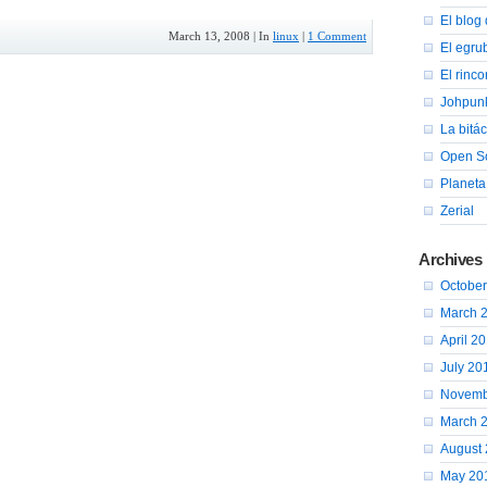
El blog 
March 13, 2008 | In
linux
|
1 Comment
El egru
El rinc
Johpun
La bitá
Open So
Planeta
Zerial
Archives
Octobe
March 
April 2
July 20
Novemb
March 
August
May 20