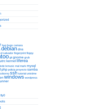
n
gorized
s
7
bug
bugs
camara
debian
dns
s
el salvador
fingerprint
floppy
too
gnome
git
grub
liferea
utrc
kernel
mysql
lxde
lxmusic
mal
mark
l
php
samba
policia
proyecto
ssh
soborno
tutorial
unixtime
windows
en
wordpress
runner
tty0
olis
]