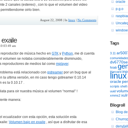
oracle
e 2 canales (estereo) , con lo que el volumen del video
p.g.o
permitiendome oirlo bien.
raspbia
August 22, 2008 | In
linux
|
No Comments
Uncate
window
exaile
Tags
 10:03:49 am
ar500
e reproductor de música hecho en
GTK
y
Python
, me di cuenta
3.11
comunidade
 el volumen se notaba considerablemente disminuido,
dv6770se
s reproductores de medios tal como
mplayer
.
gen
fstab
inp
Harvard
 problema está relacionado con
gstreamer
por un bug que al
linux
n la ultima versión, en mi caso tengo gstreamer 0.10.14
oracle
per
n es la 0.10.17 .
scripts
shell
volum
ata para oir nuestra música al volumen “normal” !
uuid
xul
xmms2
uiente manera:
Blogroll
Blog de 
 ecualizador con esta opción, esta solución esta
Churrop
xaile:
Volumen bajo en exaile
, así que a disfrutar de esa
deny[all