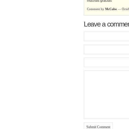
muchas gracias
Comment by
McCubo
— Octob
Leave a comme