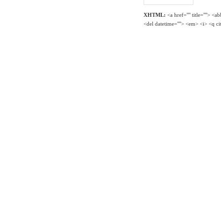
XHTML:
<a href="" title=""> <a
<del datetime=""> <em> <i> <q ci