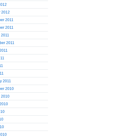
2012
y 2012
er 2011
er 2011
 2011
ber 2011
 2011
011
11
011
y 2011
er 2010
r 2010
 2010
010
10
010
2010