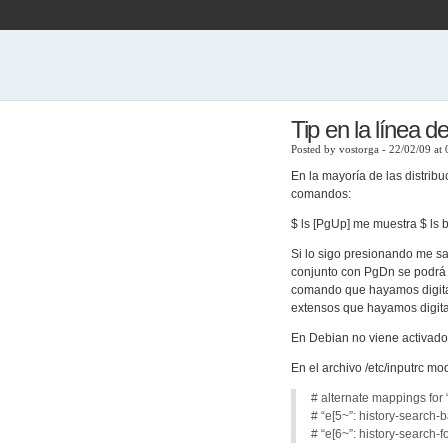
Tip en la línea 
Posted by vostorga - 22/02/09 at
En la mayoría de las distrib
comandos:
$ ls [PgUp] me muestra $ ls b
Si lo sigo presionando me s
conjunto con PgDn se podrá “
comando que hayamos digitad
extensos que hayamos digit
En Debian no viene activado 
En el archivo /etc/inputrc mo
# alternate mappings for
# “e[5~”: history-search
# “e[6~”: history-search-