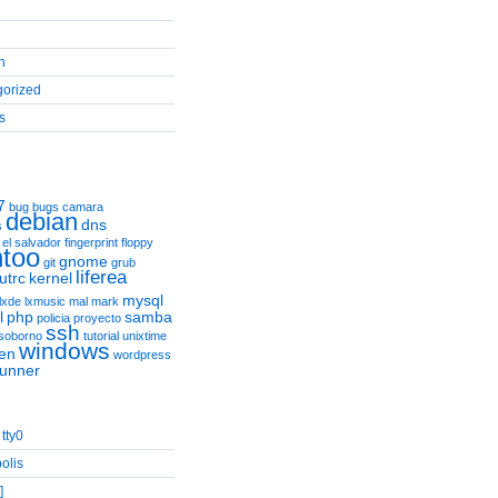
n
gorized
s
7
bug
bugs
camara
debian
dns
s
el salvador
fingerprint
floppy
too
gnome
git
grub
liferea
utrc
kernel
mysql
lxde
lxmusic
mal
mark
l
php
samba
policia
proyecto
ssh
soborno
tutorial
unixtime
windows
en
wordpress
runner
tty0
olis
]