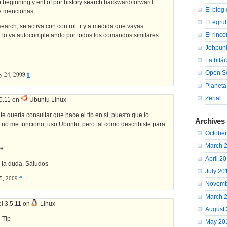
beginning y enf of por history search backward/forward
El blog 
ue mencionas.
El egru
-i-search, se activa con control+r y a medida que vayas
El rinc
e lo va autocompletando por todos los comandos similares
Johpun
La bitá
Open So
y 24, 2009
#
Planeta
Zerial
.0.11 on
Ubuntu Linux
e quería consultar que hace el tip en si, puesto que lo
Archives
o no me funciono, uso Ubuntu, pero tal como describiste para
Octobe
March 
e.
April 2
 la duda. Saludos
July 20
5, 2009
#
Novemb
March 
l 3.5.11 on
Linux
August
l Tip
May 20