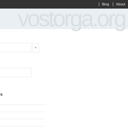
Blog
About
vostorga.org
es
g