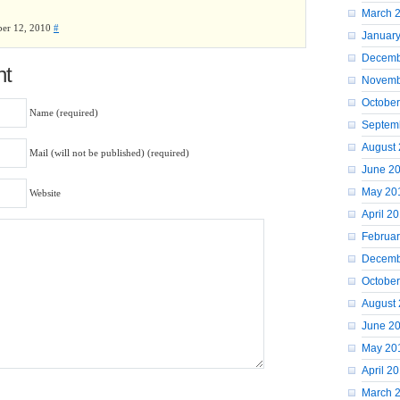
March 
er 12, 2010
#
Januar
Decemb
nt
Novemb
October
Name (required)
Septem
August
Mail (will not be published) (required)
June 2
May 20
Website
April 2
Februar
Decemb
Octobe
August
June 2
May 20
April 2
March 