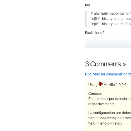
por
# alternate mappings for
“e[5~”: history-search-b
“e[6~”: history-search-fo
Fácil cierto?
3 Comments
»
RSS
feed for comments on th
Using
Mozilla 1.9.0.6 o
Curioso.
En archlinux por defecto la 
respectivamente.
La configuracion por defec
“\e[5~”: beginning-of-histor
“\e[6~”: end-of-history