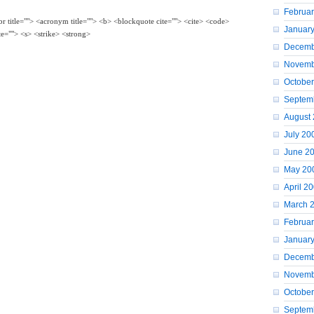
Februa
bbr title=""> <acronym title=""> <b> <blockquote cite=""> <cite> <code>
Januar
te=""> <s> <strike> <strong>
Decemb
Novemb
Octobe
Septem
August
July 20
June 2
May 20
April 2
March 
Februa
Januar
Decemb
Novemb
Octobe
Septem