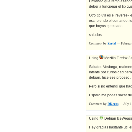
Entiendo que remplazando 
debería funcionar el tip q
Otro tip util es el reverse
escribiendo el comando, t
que hayas ejecutado.
saludos
Comment by
Zerial
— Februar
Using
Mozilla Firefox 3
Saludos Vostorga, realment
intente por curiosidad per
debian, hice ese proceso..
Pero si no entendí que hac
Espero me podas sacar de
Comment by
DKcros
— July 1
Using
Debian IceWease
Hey gracias bastante util e