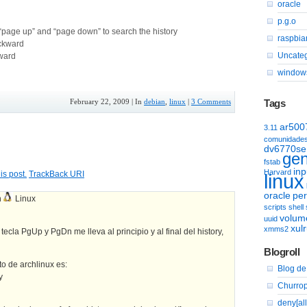
oracle
p.g.o
 “page up” and “page down” to search the history
raspbia
ackward
Uncate
rward
window
February 22, 2009 | In
debian
,
linux
|
3 Comments
Tags
ar500
3.11
comunidade
dv6770se
gen
fstab
inp
Harvard
is post.
TrackBack
URI
linux
oracle
per
n
Linux
scripts
shell
volum
uuid
xul
xmms2
tecla PgUp y PgDn me lleva al principio y al final del history,
Blogroll
to de archlinux es:
Blog de 
y
Churrop
deny[all