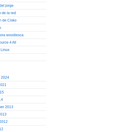
del jorge
b de la red
on de Cisko
k
cora woodiesca
urce 4 All
 Linux
r 2024
2021
015
14
er 2013
2013
 2012
12