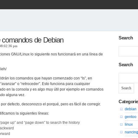
Search
de comandos de Debian
 08:02:36 pm
uciones GNU/Linux lo siguiente nos funcionará en una línea de
Search
leh/
Search
aldrán los comandos que hayan comenzado con “ls”, en
for:
avanzar” o “retroceder”. Esto funciona para cualquier
o en la consola y es algo muy útil por ejemplo en comandos
ado alguna vez.
Categori
por defecto, desconozco el porqué, pero es fácil de corregir.
debian
dificamos la siguientes líneas:
gentoo
 “page up” and “page down” to search the history
linux
-backward
nancin
forward